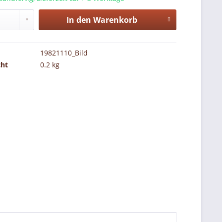
In den
Warenkorb
19821110_Bild
cht
0.2 kg