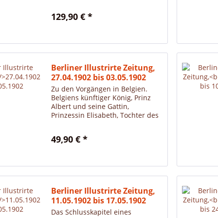
Balduin Bählmann, Schneider
Böck, Witwe Bolte, Lehrer Lampel,
129,90 € *
Tobias Knopp, Maler Klecksel,
Onkel Fritze.
Berliner Illustrirte Zeitung,
27.04.1902 bis 03.05.1902
Zu den Vorgängen in Belgien.
Belgiens künftiger König, Prinz
Albert und seine Gattin,
Prinzessin Elisabeth, Tochter des
Herzogs Karl Theodor in Bayern.
Stuffler, München.
49,90 € *
Berliner Illustrirte Zeitung,
11.05.1902 bis 17.05.1902
Das Schlusskapitel eines