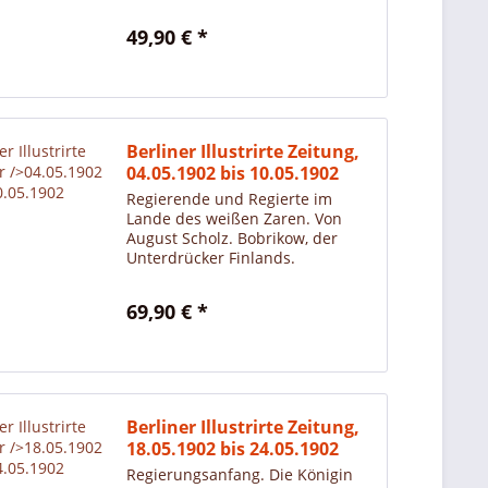
Ministerpräsident. Staatsminister
Woeste, der klerikalen Mehrheit.
49,90 € *
Van der Velde, der der belgischen
Sozialisten. Van der...
Berliner Illustrirte Zeitung,
04.05.1902 bis 10.05.1902
Regierende und Regierte im
Lande des weißen Zaren. Von
August Scholz. Bobrikow, der
Unterdrücker Finlands.
Pobjedonoszew, der eigentliche
Machthaber Russlands, Urheber
69,90 € *
und Befürworter der
herrschenden Reaktion.
Kuropatkin, der jetzige...
Berliner Illustrirte Zeitung,
18.05.1902 bis 24.05.1902
Regierungsanfang. Die Königin