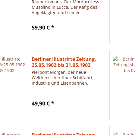
Räuberromans. Der Mordprozess
Musolino in Lucca. Der Käfig des
Angeklagten und seiner
Komplizen im
Verhandlungsraum. Graziotti,
59,90 € *
phot.
Berliner Illustrirte Zeitung,
25.05.1902 bis 31.05.1902
Pierpont Morgan, der neue
Weltherrscher über Schiffahrt,
Industrie und Eisenbahnen.
49,90 € *