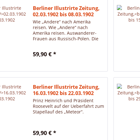
Berliner Illustrirte Zeitung,
02.03.1902 bis 08.03.1902
Wie „Andere“ nach Amerika
reisen. Wie „Andere“ nach
Amerika reisen. Auswanderer-
Frauen aus Russisch-Polen. Die
Einwanderhallen in New York.
Nach der Ausschiffung im Innern
59,90 € *
der Einwanderer-Hallen. Die
Ankömmlinge müssen viele
Stunden lang...
Berliner Illustrirte Zeitung,
16.03.1902 bis 22.03.1902
Prinz Heinrich und Präsident
Roosevelt auf der Ueberfahrt zum
Stapellauf des „Meteor“.
59,90 € *