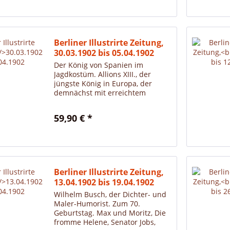
Berliner Illustrirte Zeitung,
30.03.1902 bis 05.04.1902
Der König von Spanien im
Jagdkostüm. Allions XIII., der
jüngste König in Europa, der
demnächst mit erreichtem
sechzehnten Lebensjahr die
Regierung ergreifen wird.
59,90 € *
Franzen, phot.
Berliner Illustrirte Zeitung,
13.04.1902 bis 19.04.1902
Wilhelm Busch, der Dichter- und
Maler-Humorist. Zum 70.
Geburtstag. Max und Moritz, Die
fromme Helene, Senator Jobs,