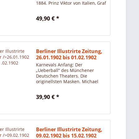
1884. Prinz Viktor von Italien, Graf
von Turin, geb. 1870. Prinzessin
Hildegarde von Bayern, Tochter
49,90 € *
des Prinzen Ludwig, geb. 1881.
Prinzessin...
Berliner Illustrirte Zeitung,
26.01.1902 bis 01.02.1902
Karnevals Anfang: Der
„Ueberball“ des Münchener
Deutschen Theaters. Die
originellsten Masken. Michael
Dietrich, phot. Die Hälfte der
Seite ist abgeschnitten.
39,90 € *
Berliner Illustrirte Zeitung,
09.02.1902 bis 15.02.1902