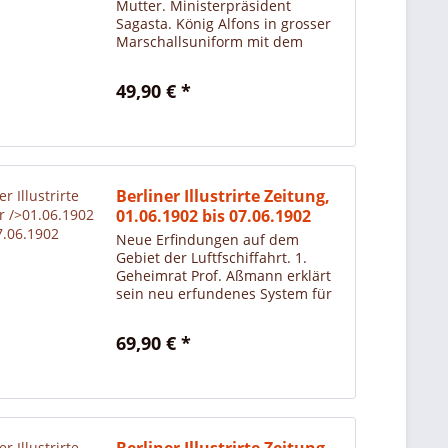
Mutter. Ministerpräsident
Sagasta. König Alfons in grosser
Marschallsuniform mit dem
goldenen Fliess. Alfons als Kind.
Als Reiter. König Alfons in den
49,90 € *
grossen Manövern. Aus Blanco y
negro.
Berliner Illustrirte Zeitung,
01.06.1902 bis 07.06.1902
Neue Erfindungen auf dem
Gebiet der Luftfschiffahrt. 1.
Geheimrat Prof. Aßmann erklärt
sein neu erfundenes System für
Registrierballons. 2. Aufstieg
eines Registrierballons nach
69,90 € *
Aßmannscher Methode 3.
Aufstieg eines Drachenballons.
Georg...