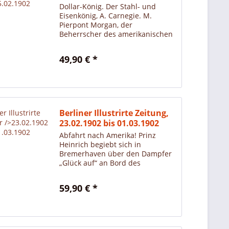
Dollar-König. Der Stahl- und
Eisenkönig, A. Carnegie. M.
Pierpont Morgan, der
Beherrscher des amerikanischen
Geldmarktes. Mrs. Jane L.
Stanford, die Stifterin der Leland-
49,90 € *
Stanford-Universität in
Kalifornien. Geo Gould mit seiner
Tochter...
Berliner Illustrirte Zeitung,
23.02.1902 bis 01.03.1902
Abfahrt nach Amerika! Prinz
Heinrich begiebt sich in
Bremerhaven über den Dampfer
„Glück auf“ an Bord des
Lloydschiffs „Kronprinz Wilhelm“.
An Bord befinden sich auch der
59,90 € *
Korrespondent und der
Photograph der „Berliner
Illustrierten...