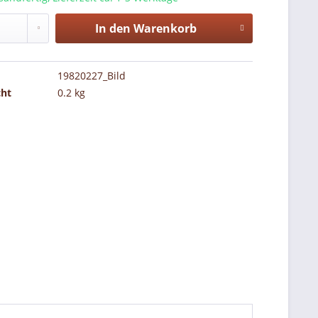
In den
Warenkorb
19820227_Bild
cht
0.2 kg