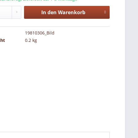
In den
Warenkorb
19810306_Bild
cht
0.2 kg