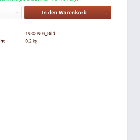
In den
Warenkorb
19800903_Bild
cht
0.2 kg