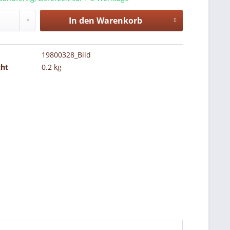
In den
Warenkorb
19800328_Bild
cht
0.2 kg