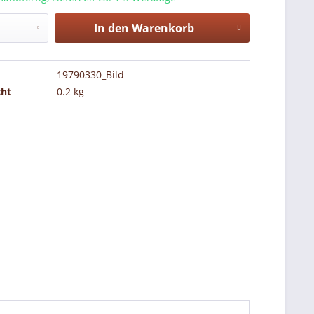
In den
Warenkorb
19790330_Bild
cht
0.2 kg