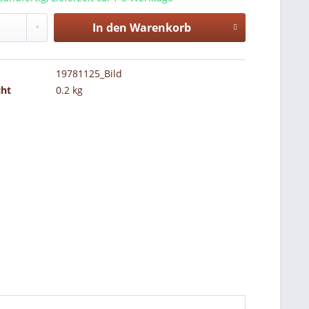
In den
Warenkorb
19781125_Bild
cht
0.2 kg