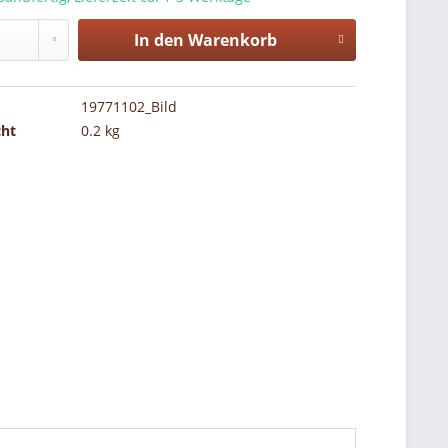
In den
Warenkorb
19771102_Bild
cht
0.2 kg