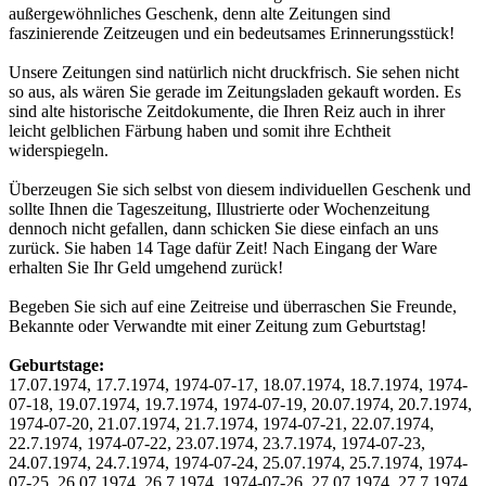
außergewöhnliches Geschenk, denn alte Zeitungen sind
faszinierende Zeitzeugen und ein bedeutsames Erinnerungsstück!
Unsere Zeitungen sind natürlich nicht druckfrisch. Sie sehen nicht
so aus, als wären Sie gerade im Zeitungsladen gekauft worden. Es
sind alte historische Zeitdokumente, die Ihren Reiz auch in ihrer
leicht gelblichen Färbung haben und somit ihre Echtheit
widerspiegeln.
Überzeugen Sie sich selbst von diesem individuellen Geschenk und
sollte Ihnen die Tageszeitung, Illustrierte oder Wochenzeitung
dennoch nicht gefallen, dann schicken Sie diese einfach an uns
zurück. Sie haben 14 Tage dafür Zeit! Nach Eingang der Ware
erhalten Sie Ihr Geld umgehend zurück!
Begeben Sie sich auf eine Zeitreise und überraschen Sie Freunde,
Bekannte oder Verwandte mit einer Zeitung zum Geburtstag!
Geburtstage:
17.07.1974, 17.7.1974, 1974-07-17, 18.07.1974, 18.7.1974, 1974-
07-18, 19.07.1974, 19.7.1974, 1974-07-19, 20.07.1974, 20.7.1974,
1974-07-20, 21.07.1974, 21.7.1974, 1974-07-21, 22.07.1974,
22.7.1974, 1974-07-22, 23.07.1974, 23.7.1974, 1974-07-23,
24.07.1974, 24.7.1974, 1974-07-24, 25.07.1974, 25.7.1974, 1974-
07-25, 26.07.1974, 26.7.1974, 1974-07-26, 27.07.1974, 27.7.1974,