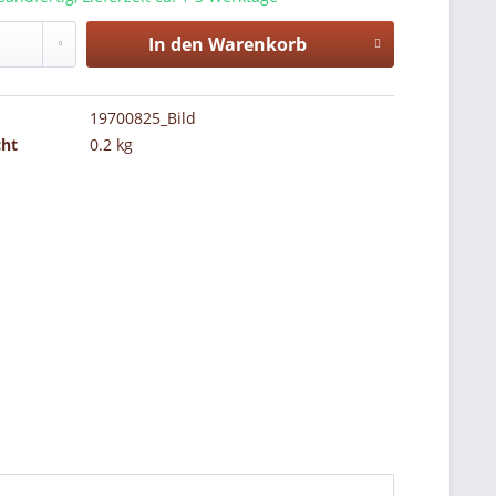
In den
Warenkorb
19700825_Bild
cht
0.2 kg