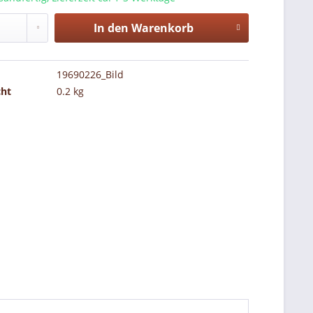
In den
Warenkorb
19690226_Bild
cht
0.2 kg