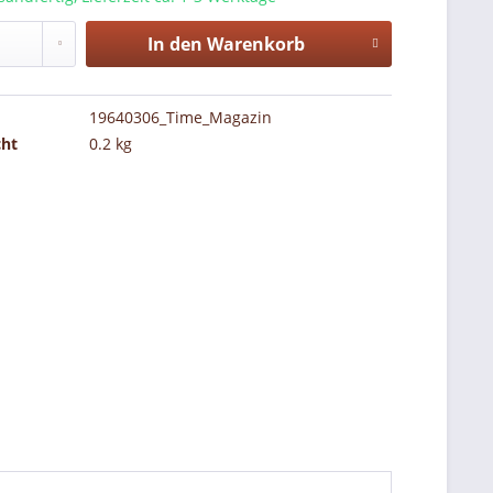
In den
Warenkorb
19640306_Time_Magazin
cht
0.2 kg