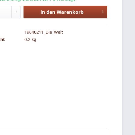
In den
Warenkorb
19640211_Die_Welt
cht
0.2 kg