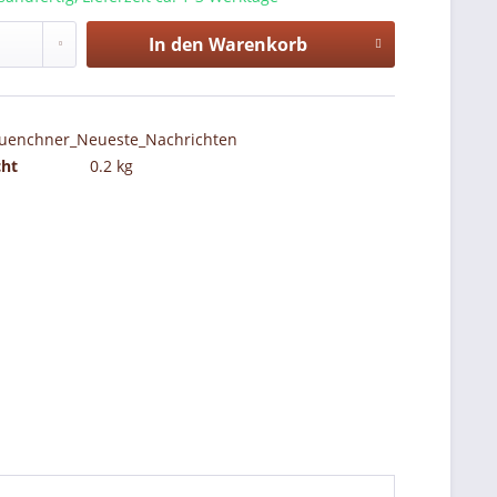
In den
Warenkorb
uenchner_Neueste_Nachrichten
cht
0.2 kg