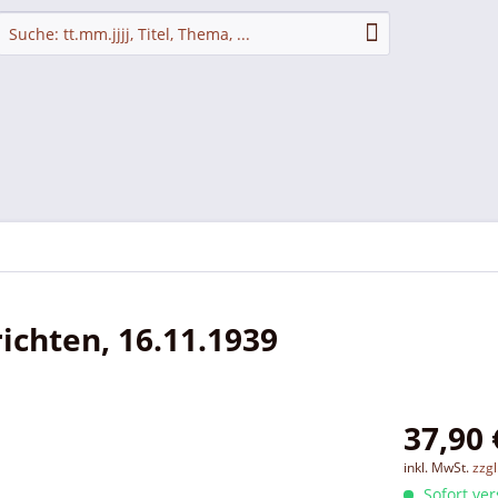
chten, 16.11.1939
37,90 
inkl. MwSt.
zzg
Sofort ver