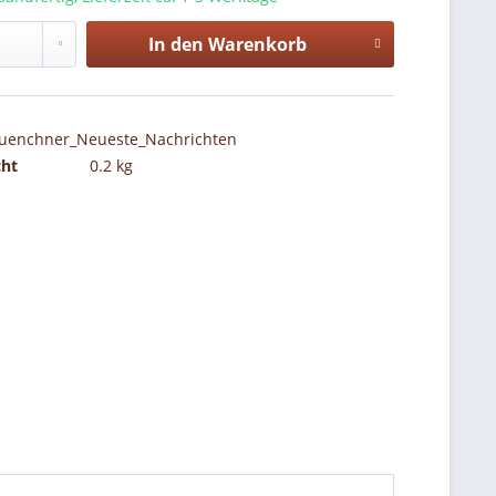
In den
Warenkorb
uenchner_Neueste_Nachrichten
cht
0.2 kg