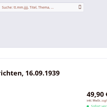
chten, 16.09.1939
49,90 
inkl. MwSt.
zzg
Sofort ver